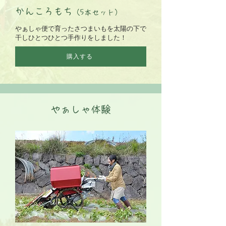
かんころもち
（5本セット）
​やぁしゃ便で育ったさつまいもを太陽の下で
干しひとつひとつ手作りをしました！
購入する
やぁしゃ体験