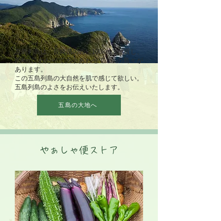
五島列島は、長崎県の西に100kmに位置し、
80kmにわたって大小あわせて152の島々が
あります。
この五島列島の大自然を肌で感じて欲しい。
​五島列島のよさをお伝えいたします。
五島の大地へ
やぁしゃ便ストア