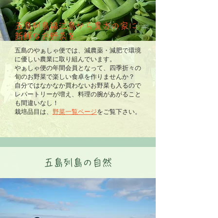
五島列島福江島から貴方の家に
新鮮なお野菜を
五島のやぁしゃ便では、減農薬・減肥で環境
に優しい農業に取り組んでいます。
やぁしゃ便の年間会員となって、四季折々の
旬のお野菜で楽しい食卓を作りませんか？
自分ではなかなか買わないお野菜も入るので
レパートリーが増え、料理の腕があがること
も間違いなし！
​栽培品目は、
野菜一覧ページ
をご覧下さい。
五島列島の自然